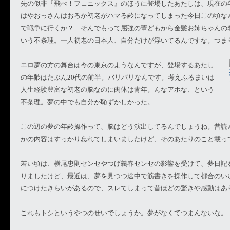
先の似非『飛べ！フェニックス』のほうに登場したあたしは、現在の
はやおっさんはおろか初老がハマる齢になってしまった今日この頃な
で戦争に行くか？ そんでもって屈強の輩どもから金髪お姉ちゃんの
いう不条理。一人初老の日本人、自分だけが浮いてるんですな。つま
エロ夢の方の舞台は今の東京のようなんですが、登場するあたし
の年齢はたぶん20代の前半。バリバリなんです。考えふるまいは
人生経験豊富な初老の脳なのに肉体は青年。んなアホな、という
不条理。夢の中でも自分が恥ずかしかった。
この辺の夢の年齢操作って、脳はどう演出してるんでしょうね。昔読
かの内容はすっかり忘れてしまいましたけど、そのあたりのこと載っ
若い頃は、横尾忠則センセやつげ義春センセの影響を受けて、夢日記
りましたけど、最近は、夢を見つつ途中で筋書きを操作して都合のい
につけたきらいがあるので、スレてしまって昔ほどの驚きや感動はあ
これもトシというやつのせいでしょうか。夢がなくてつまんないな。