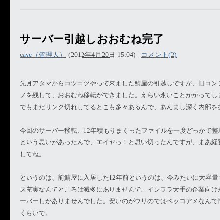
サーバー引越しおおむね完了
cave（管理人）
(
2012年4月20日 15:04
)
|
コメント(2)
先月アタマからコツコツやって来ました鯖屋の引越しですが、旧コンテ
ノを残して、おおむね移転ができました。えらい永いことかかってし
でもまだリンク切れしてるとこも多々あるんで、あんまし深く内部を
今回のサーバー移転、12年積もりまくったファイルを一度どっかで整
という思いがあったんで、エイヤっ！と思い切ったんですが、まあ経
してね。
というのは、前鯖屋に入居した12年前というのは、今みたいに大容量
ス充実なんてところは滅多にありませんで、インフラ大手の企業向け
ーバーしかありませんでした。安いのがウリのではベッコアメなんて
くらいで。