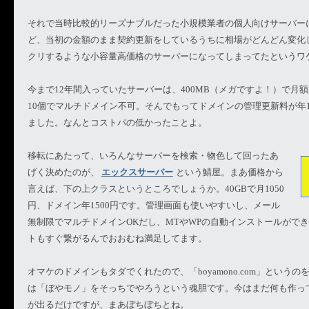
それで当時比較的リーズナブルだった小規模業者の個人向けサーバー
ど、当初の金額のまま契約更新をしているうちに相場がどんどん変化
クリするような小容量高価格のサーバーになってしまってたというワ
今まで12年間入っていたサーバーは、400MB（メガですよ！）で月額
10個でマルチドメイン不可。そんでもってドメインの管理更新料が年1
ました。なんとコストパの低かったことよ。
移転にあたって、いろんなサーバーを検索・物色して回ったあ
げく決めたのが、
エックスサーバー
という鯖屋。まあ価格から
言えば、下の上クラスというところでしょうか。40GBで月1050
円、ドメイン年1500円です。管理画面も使いやすいし、メール
無制限でマルチドメインOKだし、MTやWPの自動インストールがで
トもすぐ繋がるんでおおむね満足してます。
オマケのドメインもタダでくれたので、「boyamono.com」という
は「ぼやモノ」をそっちでやろうという魂胆です。今はまだ何も作っ
が出るだけですが、まあぼちぼちとね。