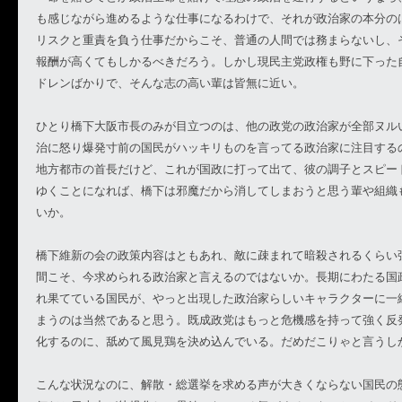
も感じながら進めるような仕事になるわけで、それが政治家の本分の
リスクと重責を負う仕事だからこそ、普通の人間では務まらないし、
報酬が高くてもしかるべきだろう。しかし現民主党政権も野に下った
ドレンばかりで、そんな志の高い輩は皆無に近い。
ひとり橋下大阪市長のみが目立つのは、他の政党の政治家が全部ヌル
治に怒り爆発寸前の国民がハッキリものを言ってる政治家に注目する
地方都市の首長だけど、これが国政に打って出て、彼の調子とスピー
ゆくことになれば、橋下は邪魔だから消してしまおうと思う輩や組織
いか。
橋下維新の会の政策内容はともあれ、敵に疎まれて暗殺されるくらい
間こそ、今求められる政治家と言えるのではないか。長期にわたる国
れ果てている国民が、やっと出現した政治家らしいキャラクターに一
まうのは当然であると思う。既成政党はもっと危機感を持って強く反
化するのに、舐めて風見鶏を決め込んでいる。だめだこりゃと言うし
こんな状況なのに、解散・総選挙を求める声が大きくならない国民の