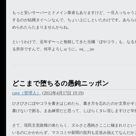
もっと安いサーバーとドメイン業者もありますけど、一旦入っちゃう
するのが結構タイヘンなんで、ちょい上にしといたわけです。あちら
められたらたまりませんからね。
というわけで、近年ず〜っと無精してきた当欄「ぼやコラ」も、なる
る所存ですんで、何卒よろしゅうに。m(_ _;)m
どこまで堕ちるの愚鈍ニッポン
cave（管理人）
(
2012年4月17日 19:19
)
ひさびさにぼやコラを書きはじめたら、書き方を忘れたのか文章がギ
書けないで困る。まあ練習だと思って、しばらくタレ流しますけど辛
さて、現民主党政権の体たらく、ヌルさと愚鈍さここに極まれりとい
いるのにかかわらず、マスコミや新聞の批判も足並み揃えてなんだか