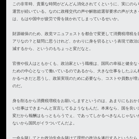
この非常時、貴重な時間がどんどん消化されてくというに、実にのら
運営が続いている。なのに政権交代の声や解散総選挙要求の声が大き
は、もはや国中が疲労で骨を抜かれてしまっているせいか。
財源確保のため、政党マニュフェストを都合で変更して消費税増税を
アリなの？と疑問に思うけれど、かわりに身を切るという表現で政治
減するから、というのもちょっと変だなと。
官僚や役人はともかくも、政治家という職種は、国民の幸福と健全な
ための中心となって働いているのであるから、大きな仕事をしたぶん
かるべきだと思うし、政策実現のために必要なら、コストや員数が増
のだ。
身を削るから消費税増税をお願いしますというのは、あまりにもおか
い仕事はできまへんと宣言してるようなもんだ。本来なら、国を良い
変だから報酬はもっともらうでぇ、であってしかるべきなんじゃない
ないから国民がイラついてんだよ。
一命を賭してとか政治生命を賭けて理想の政治を遂行するというなら