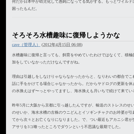
何だか日本中が幼児化して愚鈍になってる気がする。もっとワイルド
困ったもんだ。
そろそろ水槽趣味に復帰しようかな
cave（管理人）
(
2012年4月15日 06:08
)
水槽趣味に復帰と言っても、飼育をやめていたわけではなくて、積極
加をしていなかっただけなんですがね。
理由は引越しをしなけりゃならなかったからと、なりわいの都合でこ
話に手をかけてる場合じゃなかったから。だからヤドログの更新を休
の水換えはず〜っとやってますし、海水換えも月いちで続けて来てい
昨年5月に大阪から京都に引っ越したんですが、輸送のストレスのせ
のせいか、海水水槽の古株のウニどんとイソギンチャクのお吟婆が引越
てから次々とお亡くなりになりました。で、つい最近もアカニシ君が
アサリを3コ喰ったところでダウンという不思議な最期でした。