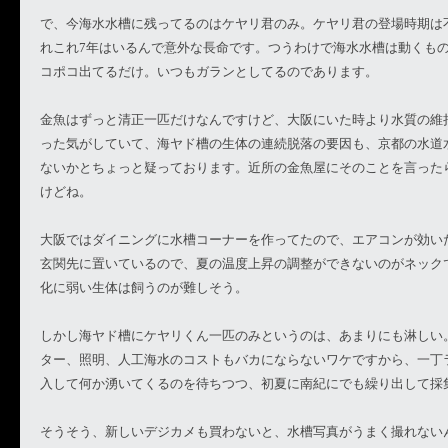
で、今海水水槽に残ってるのはケヤリ君のみ。ケヤリ君の登場時期は
れこれ7年はいるんで意外な長命です。つうわけで海水水槽は動くも
コポコ出てるだけ。いつもガランとしてるのであります。
金魚はずっと清正一匹だけなんですけど、大阪にいた時より水質の維
った気がしていて、海ヤド槽の生体の連続脱落の要因も、京都の水道
ないかとちょっと疑っております。近所の金魚屋にそのことを言った
けどね。
大阪ではダイニングに水槽コーナーを作ってたので、エアコンが効い
玄関先に置いているので、夏の温度上昇の調整ができないのがネック
化に弱い生体は飼うのが難しそう。
しかし海ヤド槽にケヤリくん一匹のみというのは、あまりにも淋しい
ター、照明、人工海水のコストもバカにならないワケですから、一丁
入して何か湧いてくるのを待ちつつ、初夏に南紀にでも繰り出して採
そうそう、新しいデジカメも買わないと、水槽写真がうまく撮れない