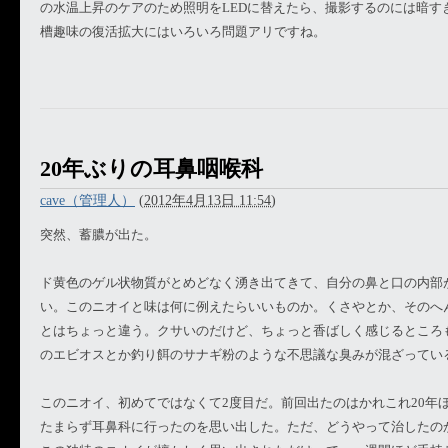
の水温上昇のケアのため照明をLEDに替えたら、撮影するのには暗す
槽趣味の復活拡大にはいろいろ問題アリですね。
20年ぶりの耳鼻咽喉科
cave（管理人）
(
2012年4月13日 11:54
)
突然、蓄膿が出た。
ド黄色のゲル状物質がとめどなく湧き出てきて、自分の鼻と口の内部
い。このニオイと味は何に例えたらいいものか。くさやとか、そのへ
とはちょっと違う。クサいのだけど、ちょっと香ばしく感じるところ
のエビオスとか釣り餌のサナギ粉のような不思議な臭みが混ざってい
このニオイ、初めてではなくて2度目だ。前回出たのはかれこれ20年
たまらず耳鼻科に行ったのを思い出した。ただ、どうやって治したの