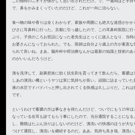
この独特のニオイが懐かしく思い出されただけ。で、一週間ほど手持
で、鼻をかみまくっていたのだけど、これが一向に治らない。
食べ物の味や香りは全くわからず、家族や周囲にも絶大な迷惑がかか
びさに耳鼻科に行った。京都に引っ越したので、この耳鼻科医院に行く
ぶり。子供のころお世話になった老先生はとっくに故人となり、当時
お婆さんになっておられた。でも、医師は自分より歳上の方が素直な
られて良いね。まあ、脳外科や癌治療なんかは最新の知識と技術のあ
のがいいんだろうけど。
洟を洗浄して、副鼻腔炎に効く抗生剤を貰ってきて飲んだら、蓄膿は
しあの洟洗い機というヤツは実に気持ちが良い。頑固に詰まっていた
液の水圧でドバドバっと押し出されてくる快感は久しぶりだ。これは
です。
というわけで蓄膿の方は事なきを得たんだけど、ついでにもう25年ほ
なっている右耳も診てもらう事にしたので、当分通院することになる
し、難聴はたぶん治りはしないのだけど、洟洗いの快感のほうが大な
つけて通院し、洟洗いを継続するのだ。ああ、気持ち良き哉、洟洗い