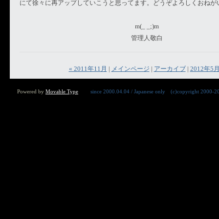
にて徐々に再アップしていこうと思ってます。どうぞよろしくおねが
m(_ _;)m
管理人敬白
« 2011年11月
|
メインページ
|
アーカイブ
|
2012年5月
Powered by
Movable Type
since 2000.04.04 / Japanese only (c)copyright 2000-201