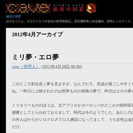
偏屈の洞窟
ぼやきコラム、オカヤドカリや金魚の飼育観察記、蒸気機関車と鉄道趣味、昭和レトログッズ
2012年4月アーカイブ
ミリ夢・エロ夢
cave（管理人）
(
2012年4月28日 06:00
)
このところ割合良く夢を見ますが、なんでだろ。気温が過ごしやすく
ね。一昨日に上映されたのは戦争ものの冒険小夢で、昨日はエロ小夢
ミリタリーもののほうは、北アフリカかヨーロッパのどこかの戦時収
捕虜としてとらわれておりまして、時代は今のようでした。あたしの
の外人ばかりがシロクロ〆て12人虜囚になってまして、うち女性は金
だけ。