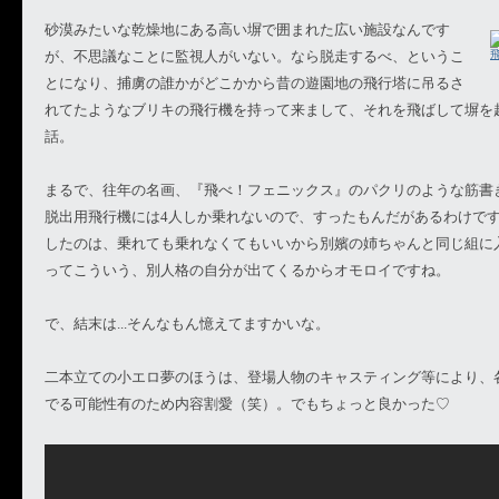
砂漠みたいな乾燥地にある高い塀で囲まれた広い施設なんです
が、不思議なことに監視人がいない。なら脱走するべ、というこ
飛
とになり、捕虜の誰かがどこかから昔の遊園地の飛行塔に吊るさ
れてたようなブリキの飛行機を持って来まして、それを飛ばして塀を
話。
まるで、往年の名画、『飛べ！フェニックス』のパクリのような筋書
脱出用飛行機には4人しか乗れないので、すったもんだがあるわけで
したのは、乗れても乗れなくてもいいから別嬪の姉ちゃんと同じ組に
ってこういう、別人格の自分が出てくるからオモロイですね。
で、結末は...そんなもん憶えてますかいな。
二本立ての小エロ夢のほうは、登場人物のキャスティング等により、
でる可能性有のため内容割愛（笑）。でもちょっと良かった♡