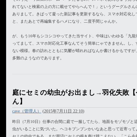
れてないと検索の上の方に載せてやらへんで！」というグーグルさん
ありまして。きばって凝った新記事を更新するなら、スマホ対応化し
と、またあとで再編集するハメになり、二度手間じゃんか。
が、もう16年もシコシコやってきた当サイト、中味はいわゆる「九龍
ってまして、スマホ対応化工事なんてそう簡単にゃできません。し、
ない模様。春の訪れとともに気鬱が晴れればなんか書けるかもですが
多難のようなのであります。
庭にセミの幼虫がお出まし→羽化失敗【
ん】
cave（管理人）
(
2015年7月11日 22:10
)
昨日（7月10日）仕事の合間に庭で一服してたら、地面をモゾモゾと
虫がいることに気づいた。ヘコキブンブンかいなあと思って近寄って
セミの幼虫である。まだ周辺にセミの鳴き声は聴こえない。「こら今年