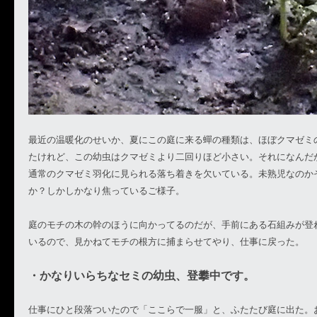
最近の温暖化のせいか、夏にこの庭に来る蟬の種類は、ほぼクマゼミ
たけれど、この幼虫はクマゼミより二回りほど小さい。それになんだ
通常のクマゼミ羽化に見られる落ち着きを欠いている。未熟児なのか
か？しかしかなり焦っているご様子。
庭のモチの木の幹のほうに向かってるのだが、手前にある石組みが登
いるので、見かねてモチの根方に捕まらせてやり、仕事に戻った。
・かなりいらちなセミの幼虫、登攀中です。
仕事にひと段落ついたので「ここらで一服」と、ふたたび庭に出た。