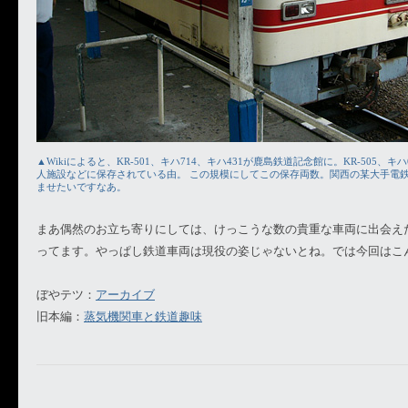
▲Wikiによると、KR-501、キハ714、キハ431が鹿島鉄道記念館に。KR-505、キハ
人施設などに保存されている由。 この規模にしてこの保存両数。関西の某大手電
ませたいですなあ。
まあ偶然のお立ち寄りにしては、けっこうな数の貴重な車両に出会え
ってます。やっぱし鉄道車両は現役の姿じゃないとね。では今回はこ
ぼやテツ：
アーカイブ
旧本編：
蒸気機関車と鉄道趣味