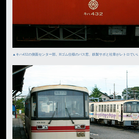
▲キハ432の側面センター部。Hゴム仕様のバス窓、鉄製サボと社章がレトロでい