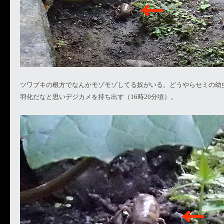
ツワブキの根方でなんかモゾモゾしてる奴がいる。どうやらセミの幼
羽化だなと思いデジカメを持ち出す（16時20分頃）。