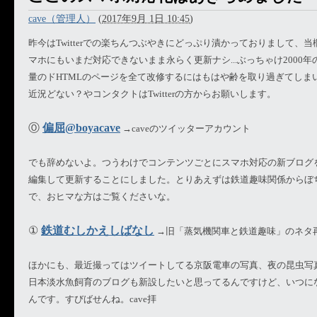
cave（管理人）
(
2017年9月 1日 10:45
)
昨今はTwitterでの楽ちんつぶやきにどっぷり漬かっておりまして、
マホにもいまだ対応できないまま永らく更新ナシ...ぶっちゃけ2000
量のドHTMLのページを全て改修するにはもはや齢を取り過ぎてしま
近況どない？やコンタクトはTwitterの方からお願いします。
Ⓞ
偏屈@boyacave
→caveのツイッターアカウント
でも辞めないよ。つうわけでコンテンツごとにスマホ対応の新ブログ
編集して更新することにしました。とりあえずは鉄道趣味関係からぼ
で、おヒマな方はご覧くださいな。
①
鉄道むしかえしばなし
→旧「蒸気機関車と鉄道趣味」のネタ
ほかにも、最近撮ってはツイートしてる京阪電車の写真、夜の昆虫写
日本淡水魚飼育のブログも新設したいと思ってるんですけど、いつに
んです。すびばせんね。cave拝