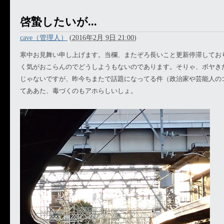
啓蟄したいが...
cave（管理人）
(
2016年2月 9日 21:00
)
寒中お見舞い申し上げます。当欄、またぞろ長いこと更新停滞してお
く気がおこらんのでどうしようもないのであります。そりゃ、ボヤき
じゃないですが、昨今ちまたで話題になってる件（政治家や芸能人の
てああた、毒づくのもアホらしいしょ。