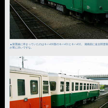
▲留置線に停まっていたのはキハ430形のキハ431とキハ432。 湘南顔に金太郎
が実に渋いですな。