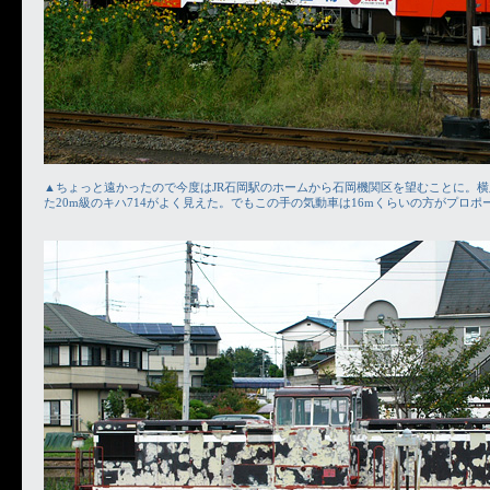
▲ちょっと遠かったので今度はJR石岡駅のホームから石岡機関区を望むことに。
た20m級のキハ714がよく見えた。でもこの手の気動車は16mくらいの方がプロ