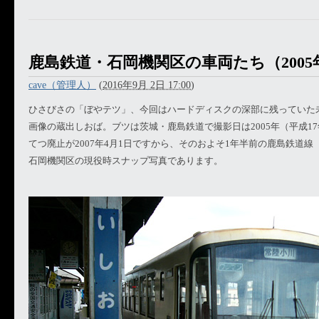
鹿島鉄道・石岡機関区の車両たち（2005
cave（管理人）
(
2016年9月 2日 17:00
)
ひさびさの「ぼやテツ」、今回はハードディスクの深部に残っていた
画像の蔵出しおば。ブツは茨城・鹿島鉄道で撮影日は2005年（平成17
てつ廃止が2007年4月1日ですから、そのおよそ1年半前の鹿島鉄道
石岡機関区の現役時スナップ写真であります。