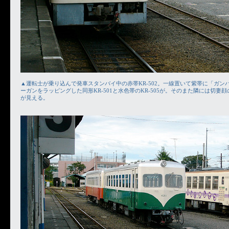
▲運転士が乗り込んで発車スタンバイ中の赤帯KR-502。一線置いて紫帯に「ガン
ーガンをラッピングした同形KR-501と水色帯のKR-505が。そのまた隣には切妻顔の2
が見える。