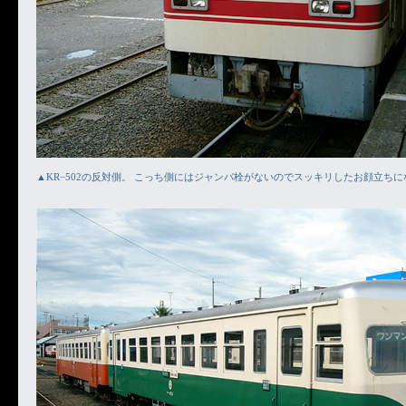
▲KR−502の反対側。 こっち側にはジャンパ栓がないのでスッキリしたお顔立ち