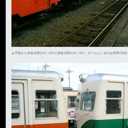
▲手前から赤金太郎のキハ432と緑金太郎のキハ431、ホームにいるのは赤帯のKR-5