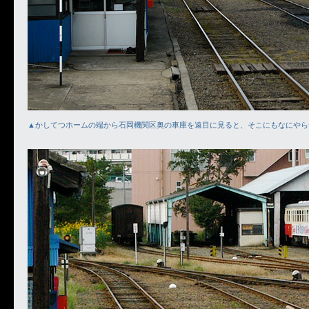
▲かしてつホームの端から石岡機関区奥の車庫を遠目に見ると、そこにもなにやら気