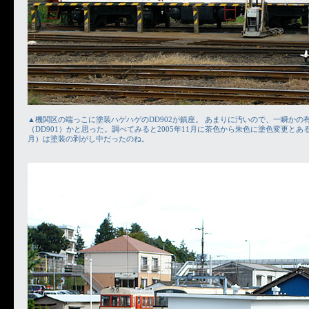
▲機関区の端っこに塗装ハゲハゲのDD902が鎮座。 あまりに汚いので、一瞬かの
（DD901）かと思った。調べてみると2005年11月に茶色から朱色に塗色変更とあ
月）は塗装の剥がし中だったのね。