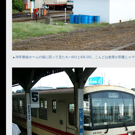
▲JR常磐線ホームの端に回って見たキハ601とKR-505。こんどは倉庫が邪魔じゃ