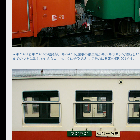
▲キハ431とキハ432の連結部。キハ431の屋根の銀塗装がギンギラギンで超眩し
までのツヤは出しませんなw。向こうにチラ見えしてるのは紫帯のKR-501です。