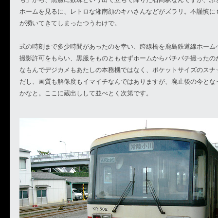
ホームを見るに、レトロな湘南顔のキハさんなどがズラリ。不謹慎に
が湧いてきてしまったつうわけで。
式の時刻まで多少時間があったのを幸い、跨線橋を鹿島鉄道線ホーム
撮影許可をもらい、黒服をものともせずホームからパチパチ撮ったの
なもんでデジカメもあたしの本務機ではなく、ポケットサイズのスナッ
だし、画質も解像度もイマイチなんではありますが、廃止後の今とな
かなと。ここに蔵出しして並べとく次第です。