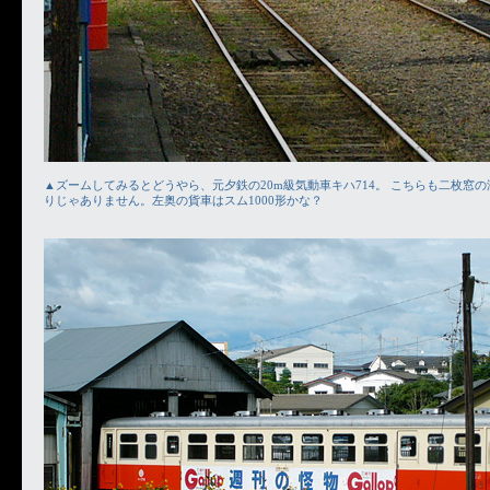
▲ズームしてみるとどうやら、元夕鉄の20m級気動車キハ714。 こちらも二枚窓
りじゃありません。左奥の貨車はスム1000形かな？