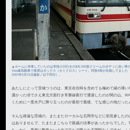
▲ホームに停車していたのは常陸小川行きのKR-500形クリームのボディに赤い帯のK
16m級気動車で座席はボックス（セミクロス）シート。同形4両が在籍してました
2005年9月25日撮影／以下同日）。
あたしにとって茨城つうのは、東京在住時を含めても極めて縁の薄い
濃かった頃でさえ東北方面行き常磐線夜行で通過したのが関の山。90
くために一度水戸に降り立ったのが最初で最後、てな感じの地だった
そんな疎遠な茨城の、またまたローカルな石岡市などに初見参したの
はありませんで、たまたまこちらで親戚の法事があったからでした。
ち」から、黒服に数珠という出で立ちで降りた石岡駅なんですが、ふ