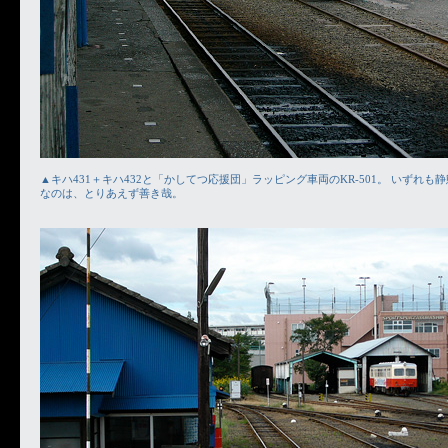
▲キハ431＋キハ432と「かしてつ応援団」ラッピング車両のKR-501。 いずれ
なのは、とりあえず善き哉。