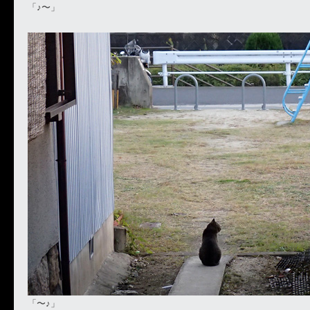
「♪〜」
「〜♪」