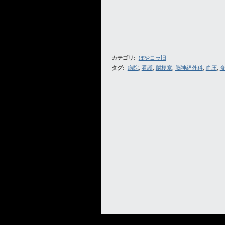
カテゴリ
:
ぼやコラ旧
タグ
:
病院
,
看護
,
脳梗塞
,
脳神経外科
,
血圧
,