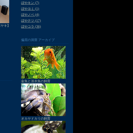
ぼやキン (7)
ぼやヨミ (1)
ぼやノベ (4)
ぼやテツ (17)
ボヤキ】
ぼやコラ (36)
偏屈の洞窟 アーカイブ
金魚と淡水魚の飼育
オカヤドカリの飼育