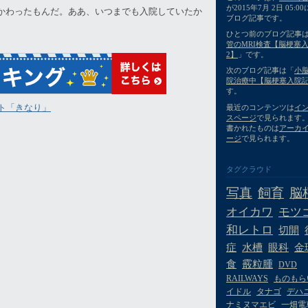
が2015年7月 2日 05:
かわったもんだ。ああ、いつまでも入院していたか
ブログ記事です。
ひとつ前のブログ記事
管のMRI検査【脳梗塞
2】
」です。
次のブログ記事は「
小
院治療中【脳梗塞入院記
す。
ト「きなり」
最近のコンテンツは
イ
スページ
で見られます
書かれたものは
アーカ
ージ
で見られます。
タグクラウド
写真
飼育
脳
オイカワ
モツ
和レトロ
切開
症
水槽
眼科
金
食
霰粒腫
DVD
RAILWAYS
ものもら
イドル
タナゴ
デハニ
ナミヌマエビ
一畑電