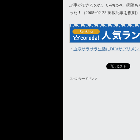
ぶ事ができるのだ。いやはや、病院も
った！（2008−02-23 掲載記事を復刻）
・
血液サラサラ生活にDHAサプリメン
スポンサードリンク