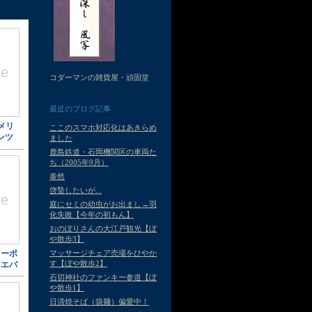
コダーマンの雑貨屋・頑固堂
最近のブログ記事
ここのスマホ対応化はあきらめ
ました
鹿島鉄道・石岡機関区の車両た
ち（2005年9月）
泰然
啓蟄したいが...
庭にセミの幼虫がお出まし→羽
化失敗【今年の初もん】
おのぼりさんの大江戸観光【ぼ
や散歩3】
マッサージチェア売場をひやか
す【ぼや散歩2】
石切神社のファンキー参道【ぼ
や散歩1】
日清焼そば（袋麺）偏愛中！