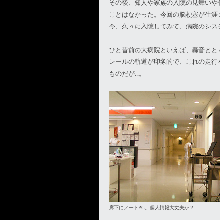
その後、知人や家族の入院の見舞いや
ことはなかった。今回の脳梗塞が生涯
今、久々に入院してみて、病院のシス
ひと昔前の大病院といえば、轟音とと
レールの軌道が印象的で、これの走行
ものだが...。
廊下にノートPC。個人情報大丈夫か？