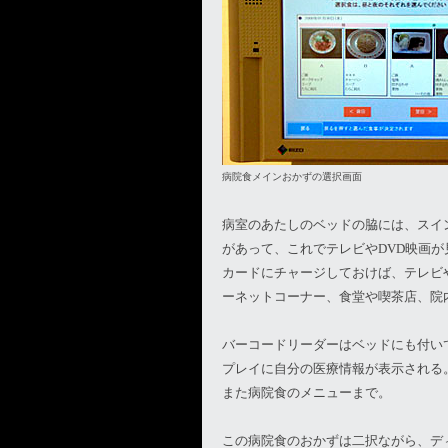
病院食メインおかずの選択画面
病室のあたしのベッドの脇には、スイ
があって、これでテレビやDVD映画
カードにチャージしておけば、テレビや
ーネットコーナー、食堂や喫茶店、院
バーコードリーダーはベッドにも付い
プレイに自分の医療情報が表示される
また病院食のメニューまで。
この病院食のおかずは二択ながら、デ