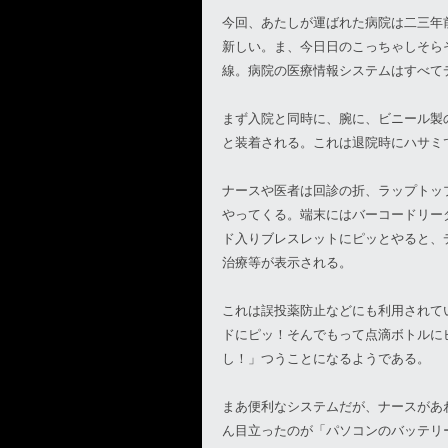
今回、あたしが運ばれた病院は二三年
新しい。ま、今日日のこっちゃしそら
線。病院の医療情報システムはすべて
まず入院と同時に、腕に、ビニール製
と装着される。これは退院時にハサミ
ナースや医者は回診の折、ラップトッ
やってくる。端末にはバーコードリー
ド入りブレスレットにピッとやると、
治療等が表示される。
これは誤投薬防止などにも利用されて
ドにピッ！そんでもって点滴ボトルに
し！」つうことになるようである。
まあ便利なシステムだが、ナースがあ
ん目立ったのが「パソコンのバッテリ