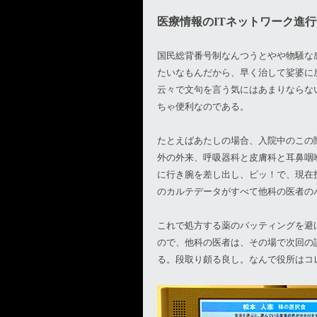
医療情報のITネットワーク進行
国民総背番号制なんつうとやや物騒な
たいなもんだから、早く治して娑婆に
云々で文句を言う気にはあまりならな
ちゃ便利なのである。
たとえばあたしの場合、入院中のこの
外の外来、呼吸器科と皮膚科と耳鼻咽
に行き腕を差し出し、ピッ！で、現在
のカルテデータがすべて他科の医者の
これで処方する薬のバッティングを避
ので、他科の医者は、その場で次回の
る。段取り頗る良し。なんで役所はコ