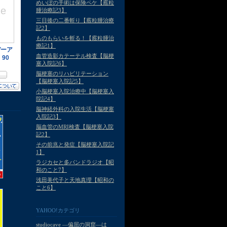
めいぼの手術は保険ペケ【霰粒
腫治療記3】
三日後の二番斬り【霰粒腫治療
記2】
ものもらいを斬る！【霰粒腫治
療記1】
血管造影カテーテル検査【脳梗
塞入院記6】
脳梗塞のリハビリテーション
【脳梗塞入院記5】
小脳梗塞入院治療中【脳梗塞入
院記4】
脳神経外科の入院生活【脳梗塞
入院記3】
脳血管のMRI検査【脳梗塞入院
記2】
その前兆と発症【脳梗塞入院記
1】
ラジカセと多バンドラジオ【昭
和のこと7】
浅田美代子と天地真理【昭和の
こと6】
YAHOO!カテゴリ
studiocave —偏屈の洞窟—は