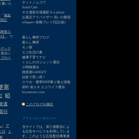
ネットノムコウ
00に書いた
Soleil Cafe
ネオ遺影出張撮影 E-a photo
は「
脳血
お風呂アドバイザー 洗いの殿堂
入院記
whipper+攻略プレイ日記(仮)
脳梗塞入
4】
」で
暮らし爽研ブログ
暮らし爽研
モノ探
ンデック
エコ生活の素
。過去に
健康子育てナビ
イブのペ
くらしのガジェット通信
小間物通信
雑貨屋GADGET
比較で買っ得！
スマホ・携帯MNP乗り換え情報
梗塞
節約 省エネ エコライフ通信
boyamono.com
ゴ
昭
後遺
このブログを購読
環日
プライバシーポリシー
い
ア
当サイトでは、第三者配信によ
52
ミ
る広告サービスを利用していま
す。このような広告配信事業者
車