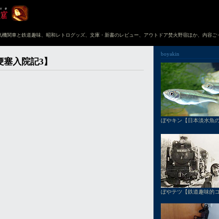
気機関車と鉄道趣味、昭和レトログッズ、文庫・新書のレビュー、アウトドア焚火野宿ほか、内容ご
boyakin
梗塞入院記3】
ぼやキン【日本淡水魚
ぼやテツ【鉄道趣味的