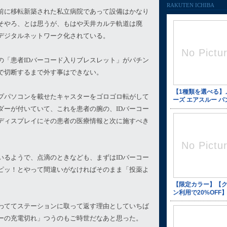
RAKUTEN ICHIBA
前に移転新築された私立病院であって設備はかなり
そやろ、とは思うが、もはや天井カルテ軌道は廃
デジタルネットワーク化されている。
の「患者IDバーコード入りブレスレット」がパチン
で切断するまで外す事はできない。
プパソコンを載せたキャスターをゴロゴロ転がして
ダーが付いていて、これを患者の腕の、IDバーコー
ディスプレイにその患者の医療情報と次に施すべき
いるようで、点滴のときなども、まずはIDバーコー
ピッ！とやって間違いがなければそのまま「投薬よ
わててステーションに取って返す理由としていちば
ーの充電切れ」つうのもご時世だなあと思った。