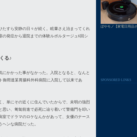
ぼやモノ【家電日用品
ひたすら安静の日々が続く。眩暈さえ治まってくれ
塞の発症から退院までの体験ルポルタージュ6回シ
くる♪
気にかかった事がなかった。入院となると、なんと
ント御用達某胃腸科外科病院に入院して以来であ
SPONSORED LINKS
く、単にその近くに住んでいたからで、未明の強烈
と思い、匍匐前進で必死に辿り着いて警備門を叩い
病室でドラマのロケなんかがあって、女優のナース
うヘンな病院だった。