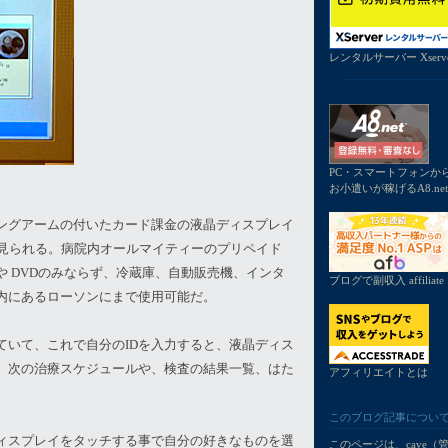
レンタルサーバー Xserv
PC・スマートフォンか
お小遣いが稼げるA8.net
ングアームの付いたカード課金の液晶ディスプレイ
が見られる。病院内オールマイティーのプリペイド
 DVDのみならず、冷蔵庫、自動販売機、インタ
ブログで副収入 affiliate
内にあるローソンにまで使用可能だ。
ていて、これで自分のIDを入力すると、液晶ディス
。次の治療スケジュールや、検査の結果一覧、はた
アフィリエイトとは
このブログ記事につい
ィスプレイをタッチする事で自分の好きなものを選
このページは、
cave