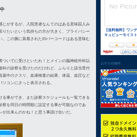
中
感じがするが、入院患者なんてのはある意味囚人み
戻りたいという気持ちの方が大きく、プライバシー
い。この腕に装着されたIDバーコードはある意味む
際ついでに受けといたれ！とメインの脳神経外科以
おすすめ物件
喉科の診察を受けたのだけれど、ふらりと該当受付
投薬中のクスリ、血液検査の結果、体温、血圧など
パソコンにさっと表示される。
ける事ができ、また診察スケジュールも一覧できる
診察を同日の時間順に設定する事が可能なのであ
レが出来んのかね！と思う事請け合いだ。