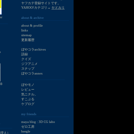
ヤフカテ登録サイトです。
YAHOO!カテゴリ→
ヤドカリ
er
about & archive
about & profile
links
sitemap
更新履歴
ぼやコラarchives
ら
語録
クイズ
ジフアニメ
スナップ
ぼやコラannex
 Ｂ
ぼやモノ
レビュー
気ニナル。
すこぶる
ケブログ
my friends
maya blog : 3D CG labo
て
ゼロ工房
beegle
（管理人）