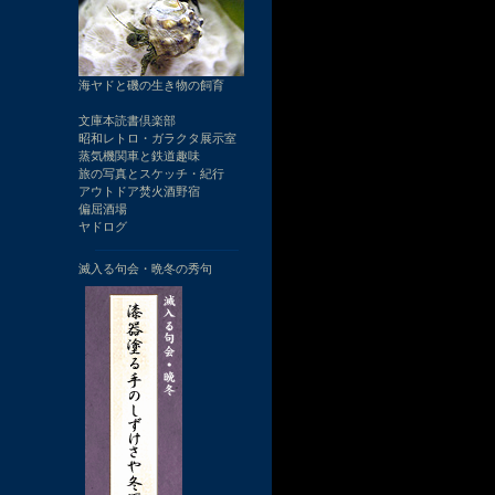
海ヤドと磯の生き物の飼育
文庫本読書倶楽部
昭和レトロ・ガラクタ展示室
蒸気機関車と鉄道趣味
旅の写真とスケッチ・紀行
アウトドア焚火酒野宿
偏屈酒場
ヤドログ
滅入る句会・晩冬の秀句