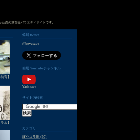
った煮の無節操バラエティサイトです。
偏屈 twitter
@boyacave
偏屈 YouTubeチャンネル
の飼育】
Yadocave
サイト内検索
コラム】
カテゴリ
ぼやコラ旧 (20)