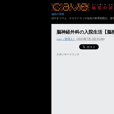
偏屈の洞窟
ぼやきコラム、オカヤドカリや金魚の飼育観察記、蒸
脳神経外科の入院生活【脳
cave（管理人）
(
2015年7月 2日 05:00
)
スポンサードリンク