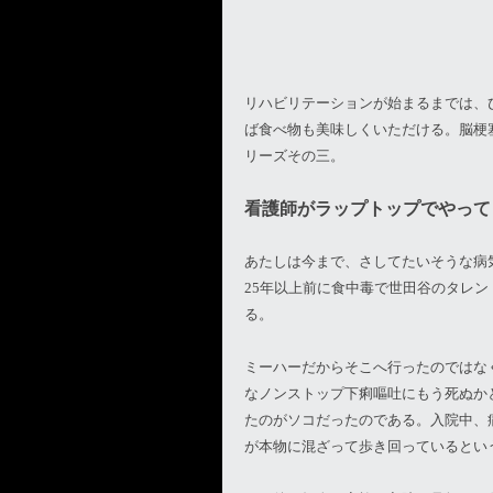
リハビリテーションが始まるまでは、
ば食べ物も美味しくいただける。脳梗
リーズその三。
看護師がラップトップでやって
あたしは今まで、さしてたいそうな病
25年以上前に食中毒で世田谷のタレ
る。
ミーハーだからそこへ行ったのではな
なノンストップ下痢嘔吐にもう死ぬか
たのがソコだったのである。入院中、
が本物に混ざって歩き回っているとい