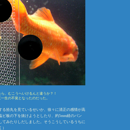
たら、むこうへいけるんと違うか？！
清正一生の不覚となったのだった。
する拾丸を見ているせいか、徐々に清正の感情が高
塩ビ板の下を抜けようとしたり、約5mm経のパン
してみたりしだしました。そうこうしているうちに
く）