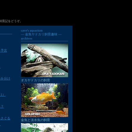
飼育記をどうぞ。
cave's aquarium
— 金魚ヤドカリ飼育趣味 —
archives
を予言
！
匹を分け
オカヤドカリの飼育
1）
る？
をさぐる
金魚と淡水魚の飼育
？