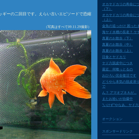
オカヤドカリの寿命に
（下）
ッギーの二回目です。えらい古いエピソードで恐縮
オカヤドカリの寿命に
（上）
金魚の追っかけ 困った
（写真はすべて09.11.29撮影）
海ヤド水槽の長老？ ケ
真夏のお散歩（下）
真夏のお散歩（中）
真夏のお散歩（上）
日食とヤドカリ
ヤド六脱皮中につき
最近、何喰っとるの
おひろい完全復活です
どうやら本気の脱皮潜
で
ん？ アマオブネＡが...
またお拾いが自爆中
"いけず"やなあ、ヤド
オークション
スポンサードリンク