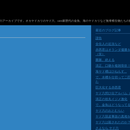
のアーカイブです。オカヤドカリのヤド六、cave家歴代の金魚、海のヤドカリなど無脊椎生物たちの
最近のブログ記事
謹告
全住人の近況など
赤西君はオランダ優勝
（笑）
菌脈、絶える
清正、口吻を複雑骨折
海ヤド槽はひねもす...
で、水槽を仕切って二
た
巨大化する赤西君
ヤド六想ひ出アルバム（
清正の拾丸イジメ激化
で、金魚はどうなって
ヤド六のおとむらい
ヤド六脱皮事故の真相
ヤド六は殺されたのか
さよなら ヤド六