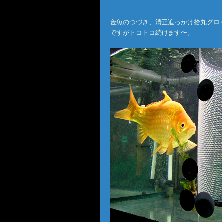
金魚のつづき、清正追っかけ拾丸グロ
ですがトコトコ続けます〜。