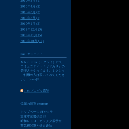
2010年5月 (1)
2010年4月 (2)
2010年3月 (3)
2010年2月 (1)
2010年1月 (2)
2009年12月 (3)
2009年11月 (5)
2009年10月 (10)
mixi ヤドコミュ
ＳＮＳ mixi（ミクシイ）にて、
コミュニティ・
『ヤドカリ』
の
管理人をやってます。ミクシイ
ご利用の方は覗いてみてくださ
い。（cave拝）
このブログを購読
偏屈の洞窟 contents
トップページ ぼやコラ
文庫本読書倶楽部
昭和レトロ・ガラクタ展示室
蒸気機関車と鉄道趣味