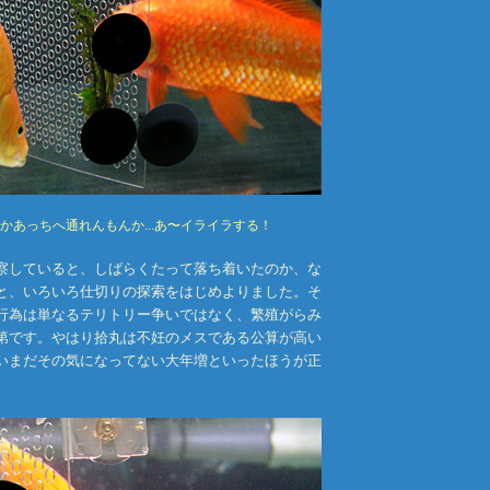
かあっちへ通れんもんか...あ〜イライラする！
察していると、しばらくたって落ち着いたのか、な
と、いろいろ仕切りの探索をはじめよりました。そ
行為は単なるテリトリー争いではなく、繁殖がらみ
第です。やはり拾丸は不妊のメスである公算が高い
いまだその気になってない大年増といったほうが正