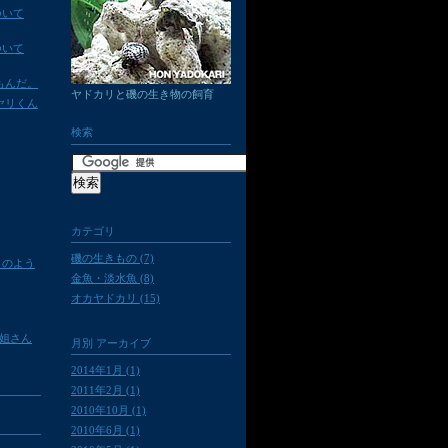
ついて
ついて
もんだ。
ヤドカリと磯の生き物の飼育
ヤリくん
検索
カテゴリ
磯の生きもの (7)
りのよう
金魚・淡水魚 (8)
オカヤドカリ (15)
六姐さん
月別
アーカイブ
2014年1月 (1)
2011年2月 (1)
2010年10月 (1)
2010年6月 (1)