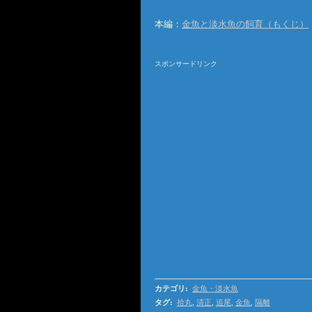
本編：
金魚と淡水魚の飼育（もくじ）
スポンサードリンク
カテゴリ
:
金魚・淡水魚
タグ
:
拾丸
,
清正
,
追尾
,
金魚
,
隔離