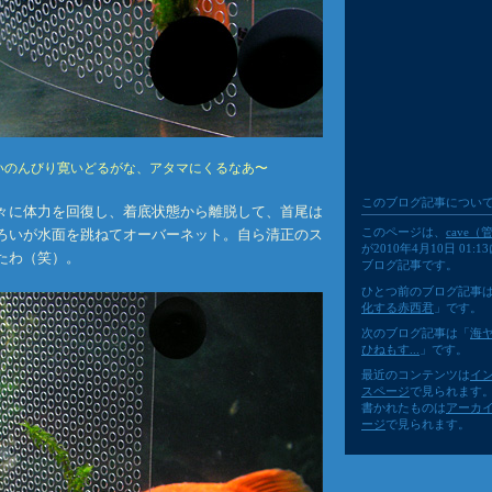
いのんびり寛いどるがな、アタマにくるなあ〜
このブログ記事につい
々に体力を回復し、着底状態から離脱して、首尾は
このページは、
cave
ろいが水面を跳ねてオーバーネット。自ら清正のス
が2010年4月10日 01:
たわ（笑）。
ブログ記事です。
ひとつ前のブログ記事
化する赤西君
」です。
次のブログ記事は「
海
ひねもす...
」です。
最近のコンテンツは
イ
スページ
で見られます
書かれたものは
アーカ
ージ
で見られます。