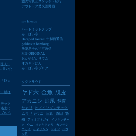
旅の写真とスケッチ・紀行
アウトドア焚火酒野宿
my friends
ハートミットクラブ
みーばい亭
Decapod Journal 十脚目通信
goldies in hamburg
放蕩息子の半可通信
MIS ORIGINAL
て
おかやどかりウム
オカヤドはん
（管理人）
みーばい亭ブログ
13に書いた
は「
巨大
タグクラウド
ヤド六
金魚
脱皮
ヤド槽は
アカニシ
追尾
飼育
ンデック
サカリ
ヒメイソギンチャク
。過去に
イブのペ
ムラサキウニ
写真
原因
繁
殖
アマオブネガイ
イソギンチャ
ク
ウニ
オカヤドカリ
カンザシ
ゴカイ
ケヤリムシ
ドイツ
パウ
ル君