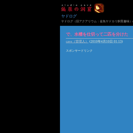
ヤドログ
ヤドログ（旧アクアリウム：金魚ヤドカリ飼育趣味）
で、水槽を仕切って二匹を分けた
cave（管理人）
(
2010年4月10日 01:13
)
スポンサードリンク